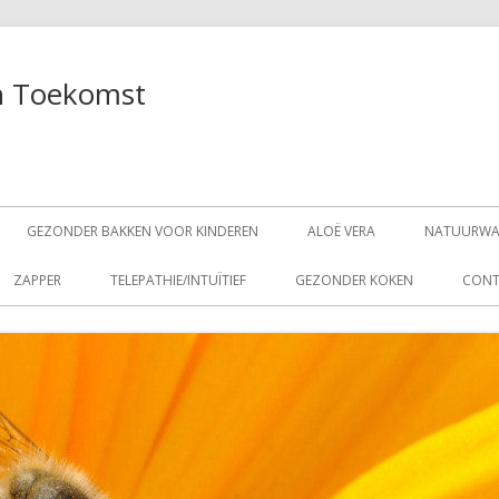
Skip
 Toekomst
to
cont
GEZONDER BAKKEN VOOR KINDEREN
ALOË VERA
NATUURWA
ZAPPER
TELEPATHIE/INTUÏTIEF
GEZONDER KOKEN
CONT